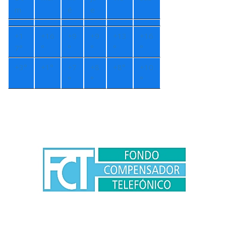
m
é
e
+
1
+
16
+
9
+
9
+
13
+
16
7°
°
°
°
°
°
+
3°
+
1°
+
7
+
8
+
8°
+
10
°
°
°