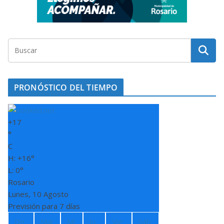
PRONÓSTICO DEL TIEMPO
+
17
°
C
H:
+
16°
L: 0°
Rosario
Lunes, 10 Agosto
Previsión para 7 días
Do
Mar
Mi
Ju
Vie
Sáb