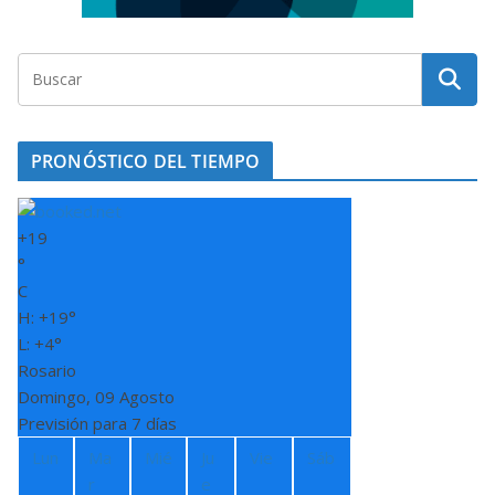
PRONÓSTICO DEL TIEMPO
+
19
°
C
H:
+
19°
L:
+
4°
Rosario
Domingo, 09 Agosto
Previsión para 7 días
Lun
Ma
Mié
Ju
Vie
Sáb
r
e