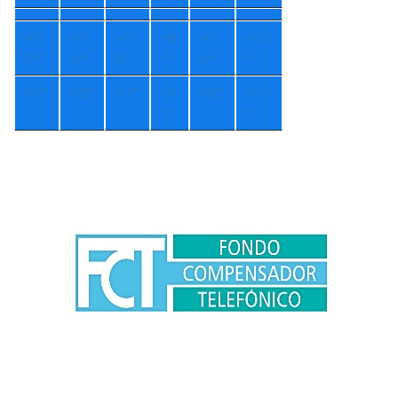
+
1
+
1
+
1
+
8
+
1
+
17
7°
4°
0°
°
2°
°
+
1°
+
5°
+
7°
+
7
+
8°
+
11
°
°