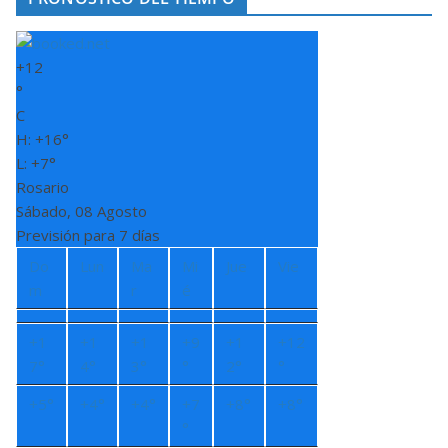
+
12
°
C
H:
+
16°
L:
+
7°
Rosario
Sábado, 08 Agosto
Previsión para 7 días
Do
Lun
Ma
Mi
Jue
Vie
m
r
é
+
1
+
1
+
1
+
9
+
1
+
12
7°
4°
3°
°
2°
°
+
5°
+
4°
+
4°
+
7
+
8°
+
8°
°