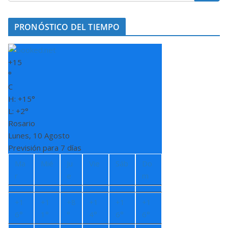
PRONÓSTICO DEL TIEMPO
+
15
°
C
H:
+
15°
L:
+
2°
Rosario
Lunes, 10 Agosto
Previsión para 7 días
Ma
Mié
Ju
Vie
Sáb
Do
r
e
m
+
1
+
1
+
8
+
1
+
1
+
1
6°
1°
°
4°
6°
6°