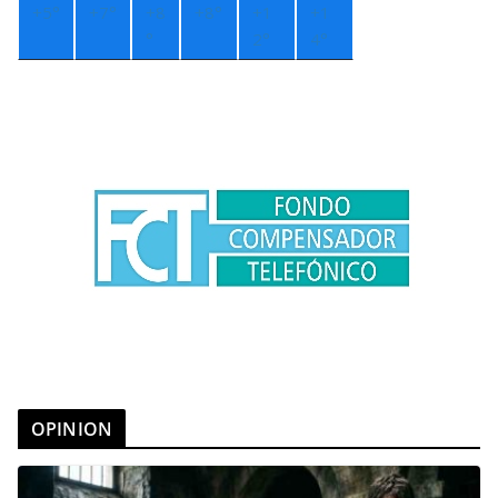
+
5°
+
7°
+
8
+
8°
+
1
+
1
°
2°
4°
OPINION