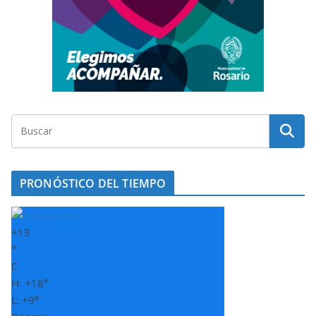
PRONÓSTICO DEL TIEMPO
+
13
°
C
H:
+
18°
L:
+
9°