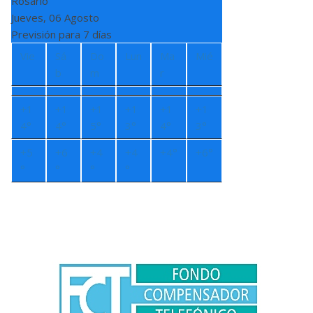
Rosario
Jueves, 06 Agosto
Previsión para 7 días
Vie
Sá
Do
Lun
Ma
Mié
b
m
r
+
1
+
1
+
1
+
1
+
1
+
1
4°
4°
5°
3°
4°
3°
+
5
+
6
+
4
+
4
+
4°
+
6°
°
°
°
°