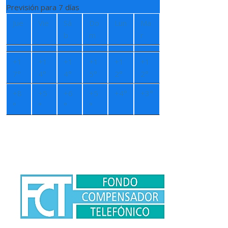
Previsión para 7 días
Jue
Vie
Sá
Do
Lun
Ma
b
m
r
+
1
+
1
+
1
+
1
+
1
+
1
7°
4°
4°
5°
2°
2°
+
8
+
5
+
6
+
5
+
4°
+
3°
°
°
°
°