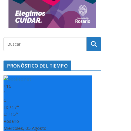
PRONÓSTICO DEL TIEMPO
+
16
°
C
H:
+
17°
L:
+
15°
Rosario
Miércoles, 05 Agosto