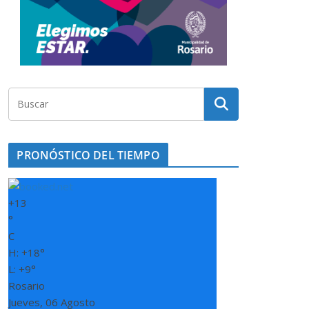
PRONÓSTICO DEL TIEMPO
+
13
°
C
H:
+
18°
L:
+
9°
Rosario
Jueves, 06 Agosto