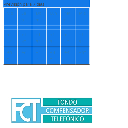
Previsión para 7 días
Vie
Sá
Do
Lun
Ma
Mié
b
m
r
+
1
+
1
+
1
+
1
+
1
+
1
4°
4°
5°
3°
4°
3°
+
5
+
6
+
4
+
4
+
4°
+
6°
°
°
°
°