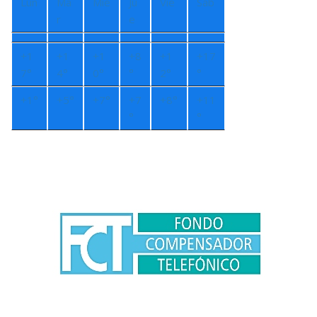
Lun
Ma
Mié
Ju
Vie
Sáb
r
e
+
1
+
1
+
1
+
8
+
1
+
17
7°
4°
0°
°
2°
°
+
1°
+
5°
+
7°
+
7
+
8°
+
11
°
°