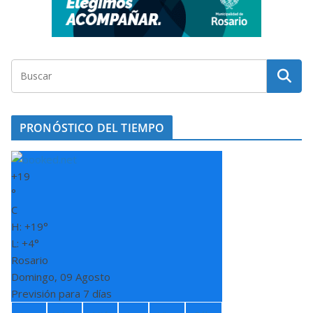
PRONÓSTICO DEL TIEMPO
+
19
°
C
H:
+
19°
L:
+
4°
Rosario
Domingo, 09 Agosto
Previsión para 7 días