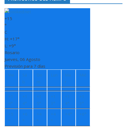
+
15
°
C
H:
+
17°
L:
+
9°
Rosario
Jueves, 06 Agosto
Previsión para 7 días
Vie
Sá
Do
Lun
Ma
Mié
b
m
r
+
1
+
1
+
1
+
1
+
1
+
1
4°
4°
5°
3°
4°
3°
+
5
+
6
+
4
+
4
+
4°
+
6°
°
°
°
°