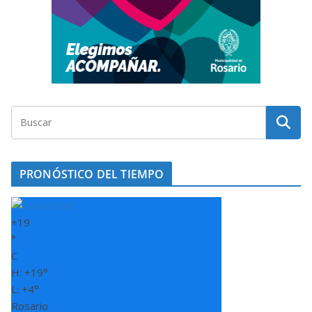
PRONÓSTICO DEL TIEMPO
+
19
°
C
H:
+
19°
L:
+
4°
Rosario