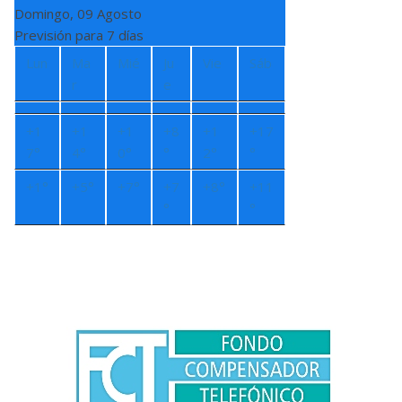
Domingo, 09 Agosto
Previsión para 7 días
Lun
Ma
Mié
Ju
Vie
Sáb
r
e
+
1
+
1
+
1
+
8
+
1
+
17
7°
4°
0°
°
2°
°
+
1°
+
5°
+
7°
+
7
+
8°
+
11
°
°