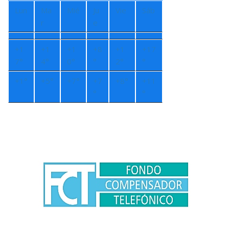
Lun
Ma
Mié
Ju
Vie
Sáb
r
e
+
1
+
1
+
1
+
8
+
1
+
17
7°
4°
0°
°
2°
°
+
1°
+
5°
+
7°
+
7
+
8°
+
11
°
°