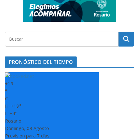
PRONÓSTICO DEL TIEMPO
+
19
°
C
H:
+
19°
L:
+
4°
Rosario
Domingo, 09 Agosto
Previsión para 7 días