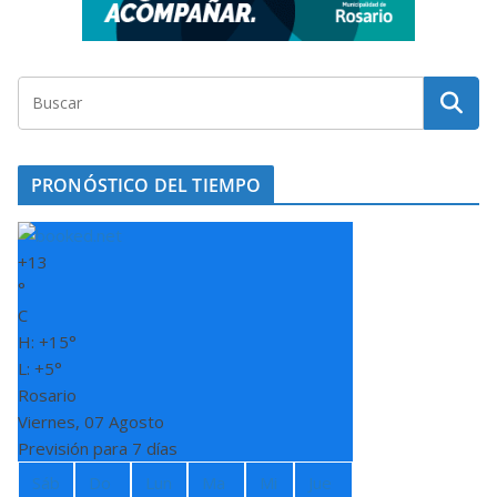
PRONÓSTICO DEL TIEMPO
+
13
°
C
H:
+
15°
L:
+
5°
Rosario
Viernes, 07 Agosto
Previsión para 7 días
Sáb
Do
Lun
Ma
Mi
Jue