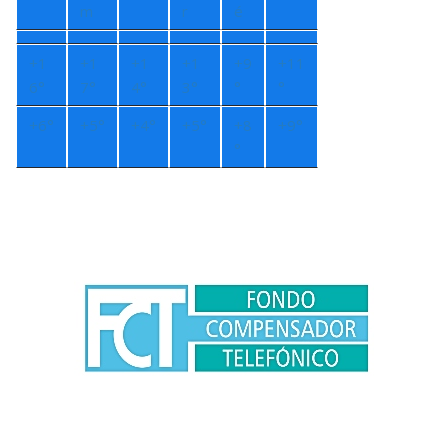
m
r
é
+
1
+
1
+
1
+
1
+
9
+
11
6°
7°
4°
3°
°
°
+
6°
+
5°
+
4°
+
5°
+
8
+
9°
°