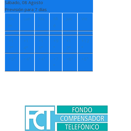
Sábado, 08 Agosto
Previsión para 7 días
Do
Lun
Ma
Mi
Jue
Vie
m
r
é
+
1
+
1
+
1
+
9
+
1
+
12
7°
4°
3°
°
2°
°
+
5°
+
4°
+
4°
+
7
+
8°
+
8°
°