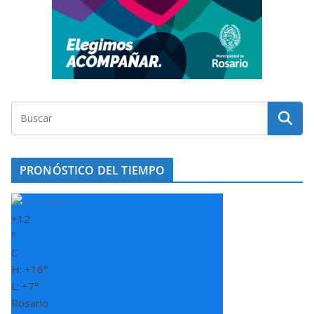
PRONÓSTICO DEL TIEMPO
+
12
°
C
H:
+
16°
L:
+
7°
Rosario