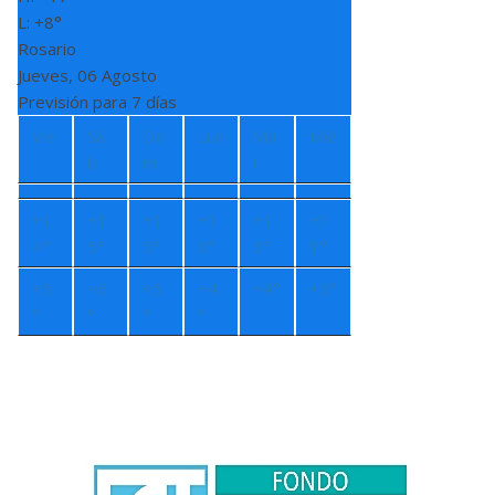
L:
+
8°
Rosario
Jueves, 06 Agosto
Previsión para 7 días
Vie
Sá
Do
Lun
Ma
Mié
b
m
r
+
1
+
1
+
1
+
1
+
1
+
1
4°
5°
5°
3°
3°
1°
+
5
+
6
+
5
+
4
+
4°
+
5°
°
°
°
°