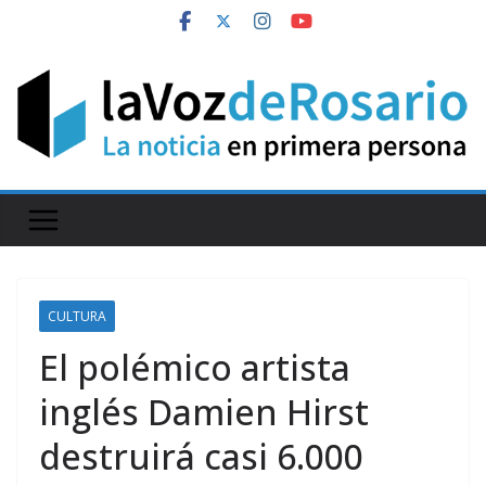
Skip
to
content
CULTURA
El polémico artista
inglés Damien Hirst
destruirá casi 6.000