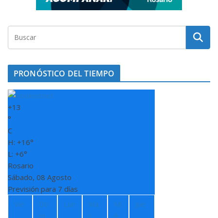
PRONÓSTICO DEL TIEMPO
+
13
°
C
H:
+
16°
L:
+
6°
Rosario
Sábado, 08 Agosto
Previsión para 7 días
Vie
Do
Lun
Ma
Mi
Jue
m
r
é