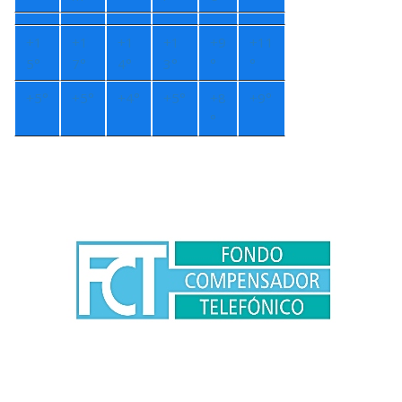
+
1
+
1
+
1
+
1
+
9
+
11
5°
7°
4°
3°
°
°
+
5°
+
5°
+
4°
+
5°
+
8
+
9°
°