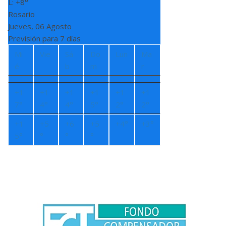
L:
+
8°
Rosario
Jueves, 06 Agosto
Previsión para 7 días
Mi
Vie
Sá
Do
Lun
Ma
é
b
m
r
+
1
+
1
+
1
+
1
+
1
+
1
7°
4°
4°
5°
2°
2°
+
1
+
5
+
6
+
5
+
4°
+
3°
5°
°
°
°