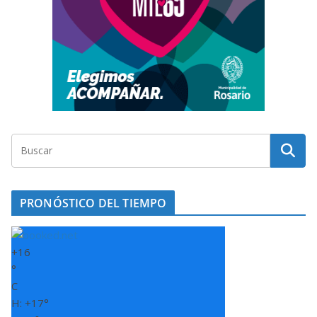
PRONÓSTICO DEL TIEMPO
+
16
°
C
H:
+
17°