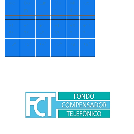
Vie
Do
Lun
Ma
Mi
Jue
m
r
é
+
1
+
1
+
1
+
1
+
9
+
11
5°
7°
4°
3°
°
°
+
5°
+
5°
+
4°
+
5°
+
8
+
9°
°