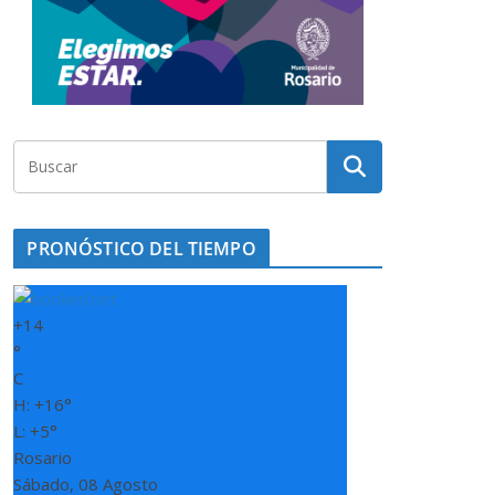
PRONÓSTICO DEL TIEMPO
+
14
°
C
H:
+
16°
L:
+
5°
Rosario
Sábado, 08 Agosto