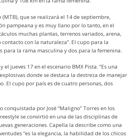
culina y 108 km en la rama femenina.
 (MTB), que se realizará el 14 de septiembre,
ión pampeana y es muy llano por lo tanto, en el
áculos muchas plantas, terrenos variados, arena,
 contacto con la naturaleza”. El cupo para la
s para la rama masculina y dos para la femenina.
y el jueves 17 en el escenario BMX Pista. “Es una
explosivas donde se destaca la destreza de manejar
lino. El cupo por país es de cuatro personas, dos
o conquistada por José “Maligno” Torres en los
eestyle se convirtió en una de las disciplinas de
nuevas generaciones. Capella la describe como una
uventudes “es la elegancia, la habilidad de los chicos