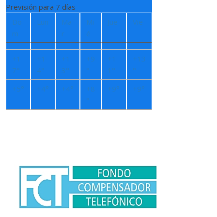
Previsión para 7 días
Do
Lun
Ma
Mi
Jue
Vie
m
r
é
+
1
+
1
+
1
+
9
+
1
+
13
7°
4°
3°
°
1°
°
+
5°
+
4°
+
4°
+
8
+
9°
+
9°
°