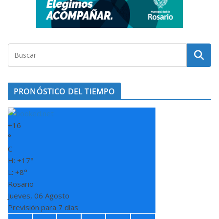
PRONÓSTICO DEL TIEMPO
+
16
°
C
H:
+
17°
L:
+
8°
Rosario
Jueves, 06 Agosto
Previsión para 7 días