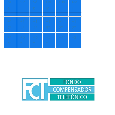
Mi
Vie
Sá
Do
Lun
Ma
é
b
m
r
+
1
+
1
+
1
+
1
+
1
+
1
7°
4°
4°
5°
2°
2°
+
1
+
5
+
6
+
5
+
4°
+
3°
5°
°
°
°