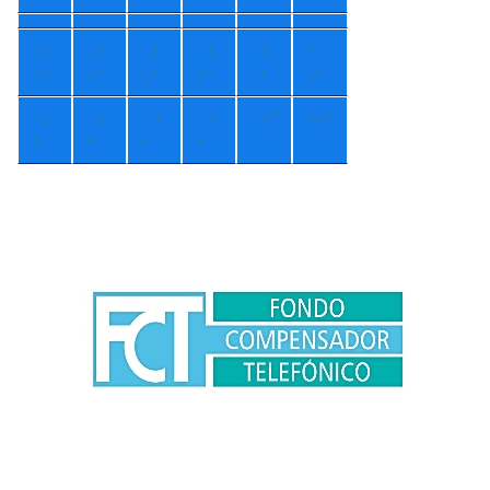
+
1
+
1
+
1
+
1
+
1
+
1
4°
4°
5°
3°
4°
3°
+
5
+
6
+
4
+
4
+
4°
+
6°
°
°
°
°