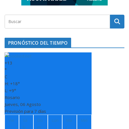
PRONÓSTICO DEL TIEMPO
+
13
°
C
H:
+
18°
L:
+
9°
Rosario
Jueves, 06 Agosto
Previsión para 7 días
Vie
Sá
Do
Lun
Ma
Mié
b
m
r