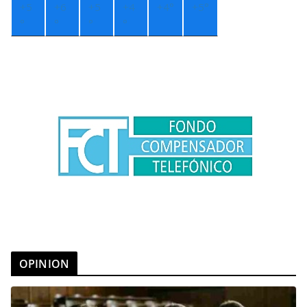
+
5
+
6
+
5
+
4
+
4°
+
5°
°
°
°
°
OPINION