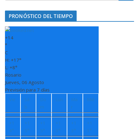
PRONÓSTICO DEL TIEMPO
+
14
°
C
H:
+
17°
L:
+
8°
Rosario
Jueves, 06 Agosto
Previsión para 7 días
Vie
Sá
Do
Lun
Ma
Mié
b
m
r
+
1
+
1
+
1
+
1
+
1
+
1
4°
5°
5°
3°
3°
1°