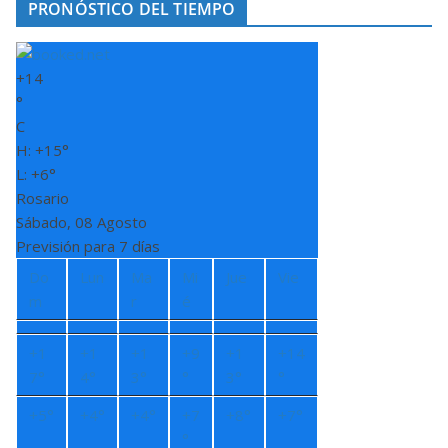
PRONÓSTICO DEL TIEMPO
+
14
°
C
H:
+
15°
L:
+
6°
Rosario
Sábado, 08 Agosto
Previsión para 7 días
Do
Lun
Ma
Mi
Jue
Vie
m
r
é
+
1
+
1
+
1
+
9
+
1
+
14
7°
4°
3°
°
3°
°
+
5°
+
4°
+
4°
+
7
+
8°
+
7°
°