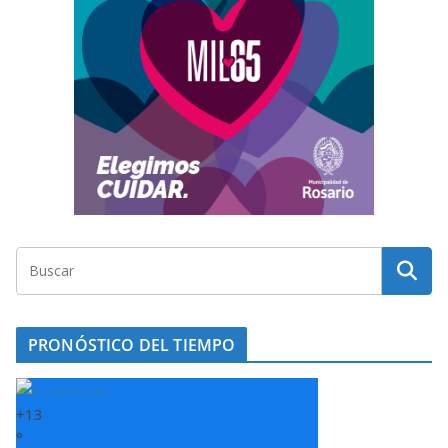
PRONÓSTICO DEL TIEMPO
+
13
°