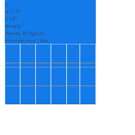
C
H:
+
15°
L:
+
5°
Rosario
Viernes, 07 Agosto
Previsión para 7 días
Sáb
Do
Lun
Ma
Mi
Jue
m
r
é
+
1
+
1
+
1
+
1
+
9
+
11
6°
7°
4°
3°
°
°
+
6°
+
5°
+
4°
+
5°
+
8
+
9°
°