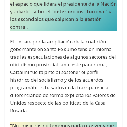
el espacio que lidera el presidente de la Nación
y advirtió sobre el
“deterioro institucional”
y
los escándalos que salpican a la gestión
central.
El debate por la ampliación de la coalición
gobernante en Santa Fe sumó tensión interna
tras las especulaciones de algunos sectores del
oficialismo provincial, ante este panorama,
Cattalini fue tajante al sostener el perfil
histórico del socialismo y de los acuerdos
programáticos basados en la transparencia,
diferenciando de forma explícita los valores de
Unidos respecto de las políticas de la Casa
Rosada.
“No, nosotros no tenemos nada que ver y me