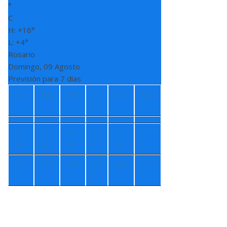
°
C
H:
+
16°
L:
+
4°
Rosario
Domingo, 09 Agosto
Previsión para 7 días
Lun
Ma
Mié
Ju
Vie
Sáb
r
e
+
1
+
1
+
1
+
8
+
1
+
17
6°
4°
0°
°
2°
°
+
1°
+
1°
+
7°
+
7
+
8°
+
11
°
°