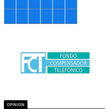
7°
4°
4°
5°
2°
2°
+
1
+
5
+
6
+
5
+
4°
+
3°
5°
°
°
°
OPINION