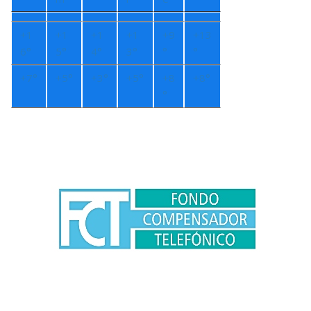
+
1
+
1
+
1
+
1
+
9
+
13
6°
5°
4°
3°
°
°
+
7°
+
5°
+
3°
+
5°
+
8
+
8°
°