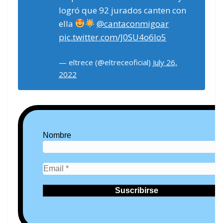
logró que 92 jurados canten con
ella
@cantaconmigoar
pic.twitter.com/J0SU4o6lo5
— eltrece (@eltreceoficial)
July 26,
2022
Nombre