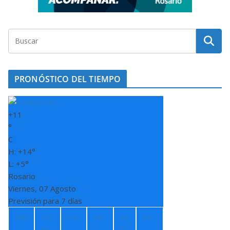
PRONÓSTICO DEL TIEMPO
+
11
°
C
H:
+
14°
L:
+
5°
Rosario
Viernes, 07 Agosto
Previsión para 7 días
Sáb
Do
Lun
Ma
Mi
Jue
m
r
é