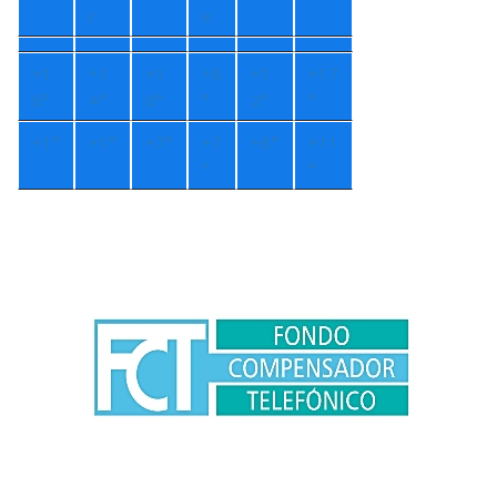
r
e
+
1
+
1
+
1
+
8
+
1
+
17
6°
4°
0°
°
2°
°
+
1°
+
1°
+
7°
+
7
+
8°
+
11
°
°