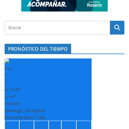
PRONÓSTICO DEL TIEMPO
+
16
°
C
H:
+
16°
L:
+
4°
Rosario
Domingo, 09 Agosto
Previsión para 7 días
Lun
Ma
Mié
Ju
Vie
Sáb