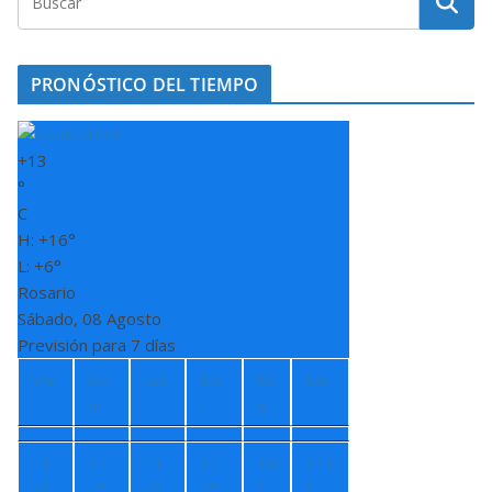
PRONÓSTICO DEL TIEMPO
+
13
°
C
H:
+
16°
L:
+
6°
Rosario
Sábado, 08 Agosto
Previsión para 7 días
Vie
Do
Lun
Ma
Mi
Jue
m
r
é
+
1
+
1
+
1
+
1
+
9
+
11
5°
7°
4°
3°
°
°