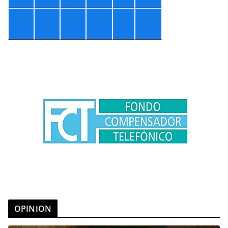
+
5°
+
5°
+
4°
+
5°
+
8
+
9°
°
OPINION