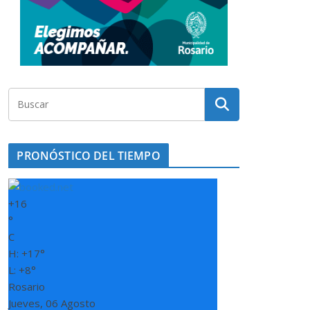
PRONÓSTICO DEL TIEMPO
+
16
°
C
H:
+
17°
L:
+
8°
Rosario
Jueves, 06 Agosto