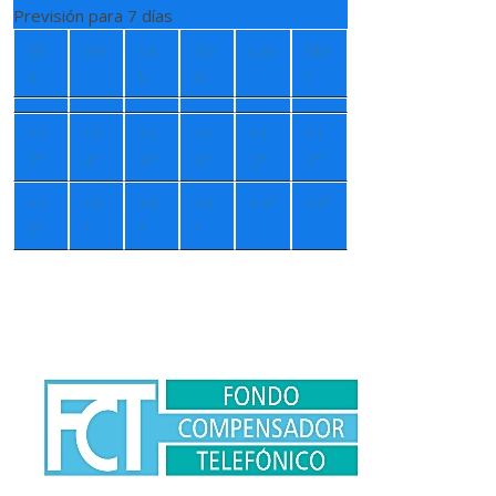
Previsión para 7 días
Mi
Vie
Sá
Do
Lun
Ma
é
b
m
r
+
1
+
1
+
1
+
1
+
1
+
1
7°
4°
4°
5°
2°
2°
+
1
+
5
+
6
+
5
+
4°
+
3°
5°
°
°
°