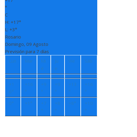
+
17
°
C
H:
+
17°
L:
+
3°
Rosario
Domingo, 09 Agosto
Previsión para 7 días
Lun
Mar
Mi
Ju
Vie
Sáb
é
e
+
1
+
16
+
9
+
9
+
13
+
16
6°
°
°
°
°
°
0°
+
1°
+
7
+
8
+
8°
+
10
°
°
°