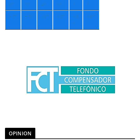
6°
5°
4°
3°
°
°
+
7°
+
5°
+
3°
+
5°
+
8
+
8°
°
OPINION