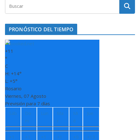
PRONÓSTICO DEL TIEMPO
+
11
°
C
H:
+
14°
L:
+
5°
Rosario
Viernes, 07 Agosto
Previsión para 7 días
Sáb
Do
Lun
Ma
Mi
Jue
m
r
é
+
1
+
1
+
1
+
1
+
9
+
13