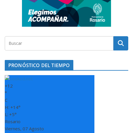
PRONÓSTICO DEL TIEMPO
+
12
°
C
H:
+
14°
L:
+
5°
Rosario
Viernes, 07 Agosto