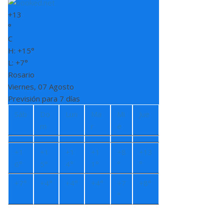
+
13
°
C
H:
+
15°
L:
+
7°
Rosario
Viernes, 07 Agosto
Previsión para 7 días
Sáb
Do
Lun
Ma
Mi
Jue
m
r
é
+
1
+
1
+
1
+
1
+
8
+
13
6°
5°
4°
1°
°
°
+
7°
+
4°
+
4°
+
4°
+
7
+
8°
°