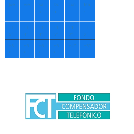
Jue
Vie
Sá
Do
Lun
Ma
b
m
r
+
1
+
1
+
1
+
1
+
1
+
1
6°
4°
4°
5°
2°
2°
+
8
+
5
+
6
+
5
+
4°
+
3°
°
°
°
°