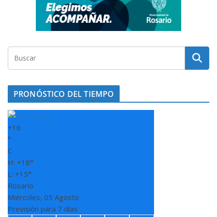
PRONÓSTICO DEL TIEMPO
+
16
°
C
H:
+
18°
L:
+
15°
Rosario
Miércoles, 05 Agosto
Previsión para 7 días