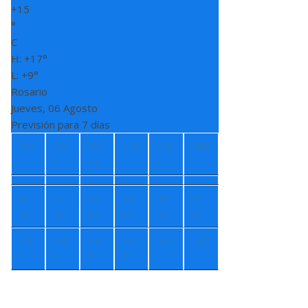
+
15
°
C
H:
+
17°
L:
+
9°
Rosario
Jueves, 06 Agosto
Previsión para 7 días
Vie
Sá
Do
Lun
Ma
Mié
b
m
r
+
1
+
1
+
1
+
1
+
1
+
1
4°
4°
5°
3°
4°
3°
+
5
+
6
+
4
+
4
+
4°
+
6°
°
°
°
°