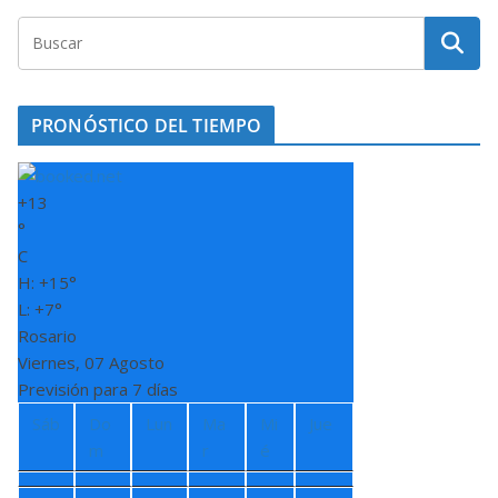
PRONÓSTICO DEL TIEMPO
+
13
°
C
H:
+
15°
L:
+
7°
Rosario
Viernes, 07 Agosto
Previsión para 7 días
Sáb
Do
Lun
Ma
Mi
Jue
m
r
é