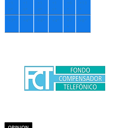
+
1
+
1
+
1
+
1
+
8
+
13
6°
5°
4°
1°
°
°
+
7°
+
4°
+
4°
+
4°
+
7
+
8°
°
OPINION