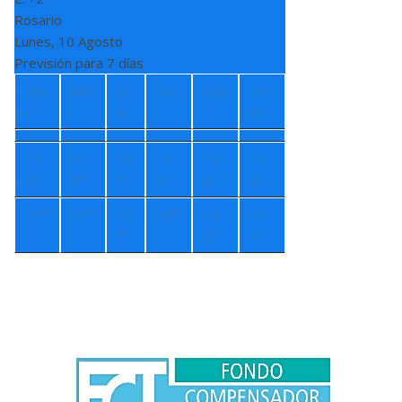
Rosario
Lunes, 10 Agosto
Previsión para 7 días
Ma
Mié
Ju
Vie
Sáb
Do
r
e
m
+
1
+
1
+
8
+
1
+
1
+
1
6°
1°
°
4°
6°
6°
+
5°
+
7°
+
8
+
8°
+
1
+
1
°
2°
4°