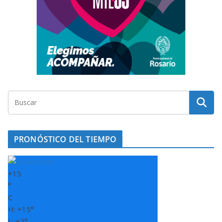
PRONÓSTICO DEL TIEMPO
+
15
°
C
H:
+
15°
L:
+
2°