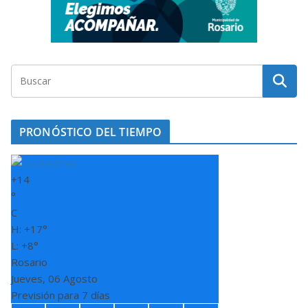
PRONÓSTICO DEL TIEMPO
+
14
°
C
H:
+
17°
L:
+
8°
Rosario
Jueves, 06 Agosto
Previsión para 7 días