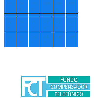
Vie
Sá
Do
Lun
Ma
Mié
b
m
r
+
1
+
1
+
1
+
1
+
1
+
1
4°
5°
5°
3°
3°
1°
+
5
+
6
+
5
+
4
+
4°
+
5°
°
°
°
°