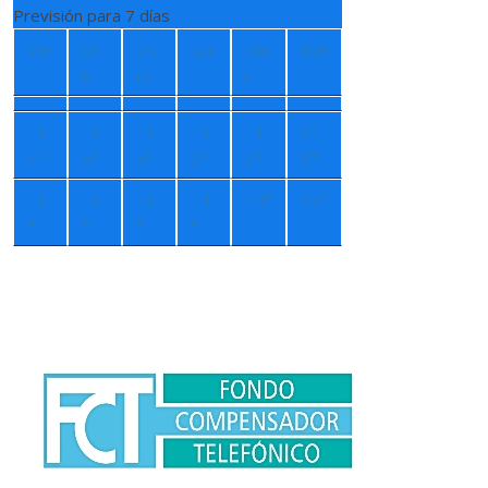
Previsión para 7 días
Vie
Sá
Do
Lun
Ma
Mié
b
m
r
+
1
+
1
+
1
+
1
+
1
+
1
4°
5°
5°
3°
3°
1°
+
5
+
6
+
5
+
4
+
4°
+
5°
°
°
°
°