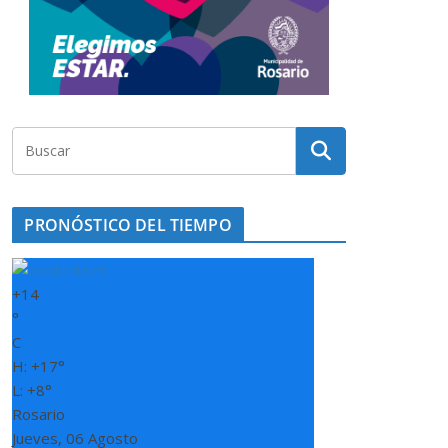
PRONÓSTICO DEL TIEMPO
+
14
°
C
H:
+
17°
L:
+
8°
Rosario
Jueves, 06 Agosto