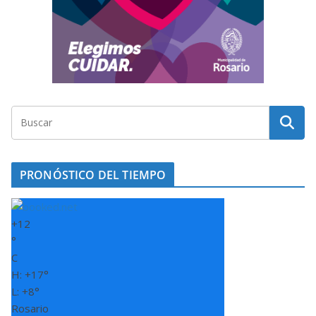
PRONÓSTICO DEL TIEMPO
+
12
°
C
H:
+
17°
L:
+
8°
Rosario