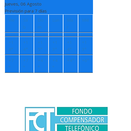
Jueves, 06 Agosto
Previsión para 7 días
Vie
Sá
Do
Lun
Ma
Mié
b
m
r
+
1
+
1
+
1
+
1
+
1
+
1
4°
4°
5°
3°
4°
3°
+
7
+
7
+
4
+
4
+
4°
+
6°
°
°
°
°