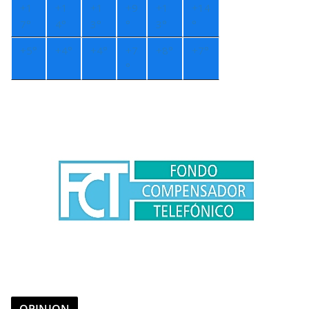
+
1
+
1
+
1
+
9
+
1
+
14
7°
4°
3°
°
3°
°
+
5°
+
4°
+
4°
+
7
+
8°
+
7°
°
OPINION