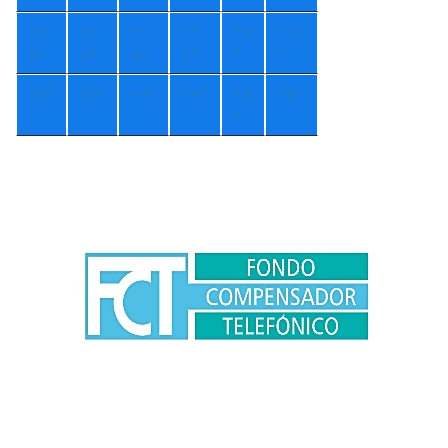
+
1
+
1
+
1
+
1
+
9
+
11
6°
5°
4°
3°
°
°
+
6°
+
5°
+
4°
+
4°
+
8
+
8°
°