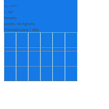
C
H:
+
17°
L:
+
8°
Rosario
Jueves, 06 Agosto
Previsión para 7 días
Vie
Sá
Do
Lun
Ma
Mié
b
m
r
+
1
+
1
+
1
+
1
+
1
+
1
4°
5°
5°
3°
3°
1°
+
5
+
6
+
5
+
4
+
4°
+
5°
°
°
°
°