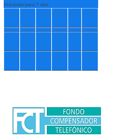
Previsión para 7 días
Sáb
Do
Lun
Ma
Mi
Jue
m
r
é
+
1
+
1
+
1
+
1
+
8
+
13
6°
5°
4°
1°
°
°
+
7°
+
4°
+
4°
+
4°
+
7
+
8°
°