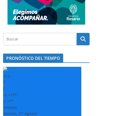
PRONÓSTICO DEL TIEMPO
+
13
°
C
H:
+
15°
L:
+
7°
Rosario
Viernes, 07 Agosto