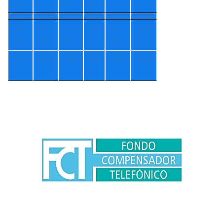
m
r
é
+
1
+
1
+
1
+
9
+
1
+
13
7°
4°
3°
°
1°
°
+
5°
+
4°
+
4°
+
8
+
9°
+
9°
°