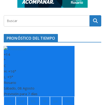
PRONÓSTICO DEL TIEMPO
+
14
°
C
H:
+
16°
L:
+
5°
Rosario
Sábado, 08 Agosto
Previsión para 7 días
Do
Lun
Ma
Mi
Jue
Vie