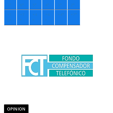
7°
6°
5°
4°
3°
2°
+
1
+
7
+
4
+
4
+
4°
+
7°
0°
°
°
°
OPINION