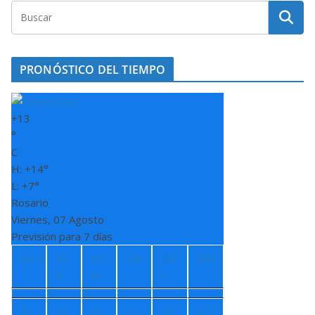
PRONÓSTICO DEL TIEMPO
+
13
°
C
H:
+
14°
L:
+
7°
Rosario
Viernes, 07 Agosto
Previsión para 7 días
Jue
Sá
Do
Lun
Ma
Mié
b
m
r
+
1
+
1
+
1
+
1
+
1
+
1