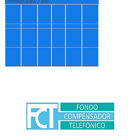
Previsión para 7 días
Do
Mar
Mi
Ju
Vie
Sáb
m
é
e
+
1
+
16
+
9
+
9
+
13
+
16
7°
°
°
°
°
°
+
3°
+
1°
+
7
+
8
+
8°
+
10
°
°
°