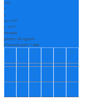
+
13
°
C
H:
+
17°
L:
+
11°
Rosario
Jueves, 06 Agosto
Previsión para 7 días
Vie
Sá
Do
Lun
Ma
Mié
b
m
r
+
1
+
1
+
1
+
1
+
1
+
1
4°
4°
5°
4°
3°
2°
+
7
+
7
+
4
+
4
+
4°
+
7°
°
°
°
°