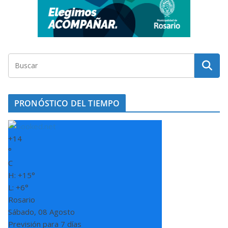
PRONÓSTICO DEL TIEMPO
+
14
°
C
H:
+
15°
L:
+
6°
Rosario
Sábado, 08 Agosto
Previsión para 7 días