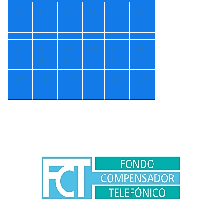
Do
Lun
Ma
Mi
Jue
Vie
m
r
é
+
1
+
1
+
1
+
9
+
1
+
14
7°
4°
3°
°
3°
°
+
5°
+
4°
+
4°
+
7
+
8°
+
7°
°