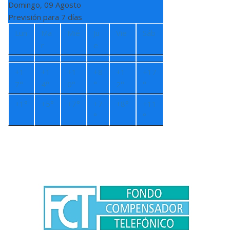
Domingo, 09 Agosto
Previsión para 7 días
Lun
Ma
Mié
Ju
Vie
Sáb
r
e
+
1
+
1
+
1
+
8
+
1
+
17
7°
4°
0°
°
2°
°
+
1°
+
5°
+
7°
+
7
+
8°
+
11
°
°