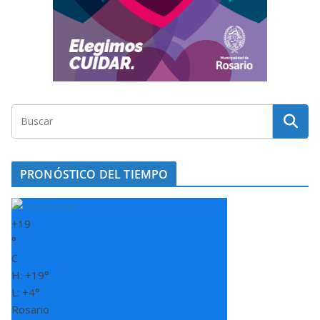
PRONÓSTICO DEL TIEMPO
+
19
°
C
H:
+
19°
L:
+
4°
Rosario